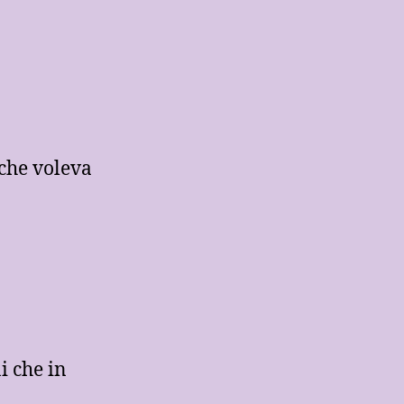
 che voleva
i che in