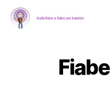
Audiofiabe e fiabe per bambini
Audiofiabe
e
fiabe
per
bambini
Fiabe