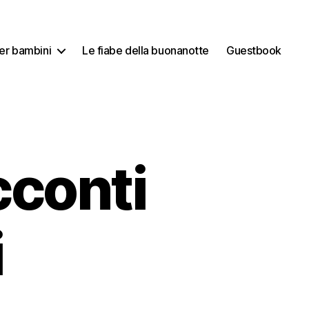
per bambini
Le fiabe della buonanotte
Guestbook
cconti
i