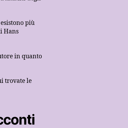
esistono più
di Hans
utore in quanto
i trovate le
cconti