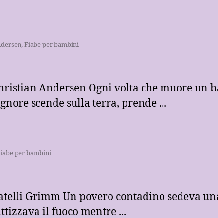
ndersen
,
Fiabe per bambini
hristian Andersen Ogni volta che muore un 
gnore scende sulla terra, prende ...
iabe per bambini
ratelli Grimm Un povero contadino sedeva un
attizzava il fuoco mentre ...