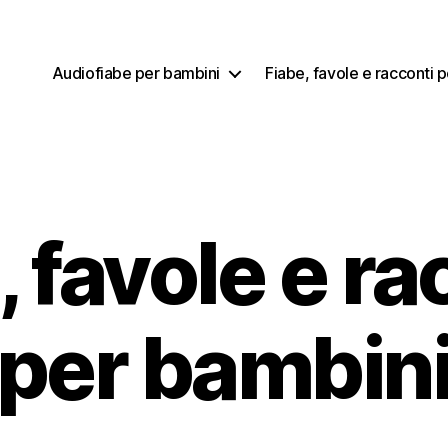
Audiofiabe per bambini
Fiabe, favole e racconti 
, favole e ra
per bambin