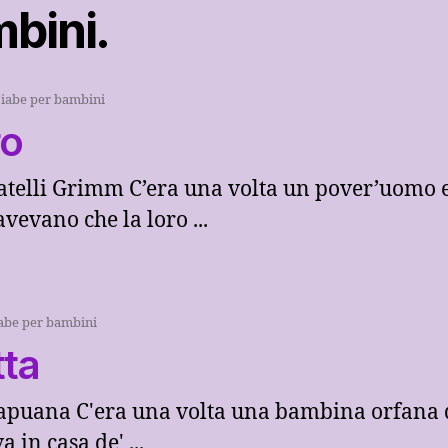
bini.
iabe per bambini
ro
ratelli Grimm C’era una volta un pover’uomo 
evano che la loro ...
abe per bambini
tta
Capuana C'era una volta una bambina orfana d
 in casa de' ...