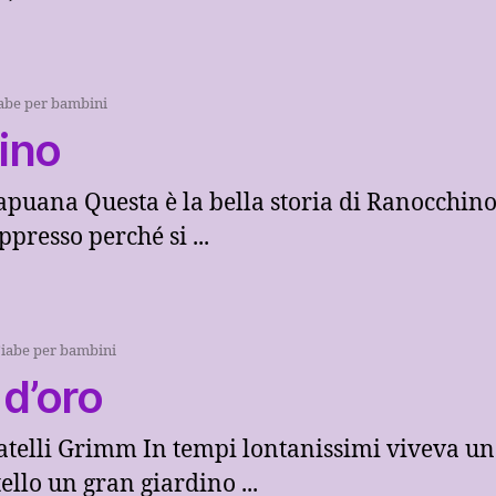
abe per bambini
ino
apuana Questa è la bella storia di Ranocchino 
ppresso perché si ...
iabe per bambini
 d’oro
ratelli Grimm In tempi lontanissimi viveva un
tello un gran giardino ...