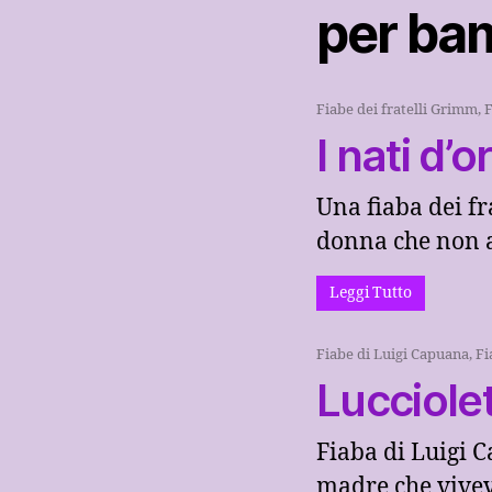
per bam
Fiabe dei fratelli Grimm
,
F
I nati d’o
Una fiaba dei f
donna che non av
Leggi Tutto
Fiabe di Luigi Capuana
,
Fi
Lucciole
Fiaba di Luigi 
madre che viveva