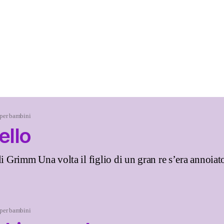
 per bambini
ello
li Grimm Una volta il figlio di un gran re s’era annoiato a
 per bambini