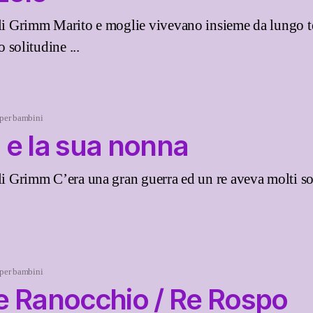
elli Grimm Marito e moglie vivevano insieme da lungo 
o solitudine ...
 per bambini
o e la sua nonna
lli Grimm C’era una gran guerra ed un re aveva molti so
 per bambini
ipe Ranocchio / Re Rospo