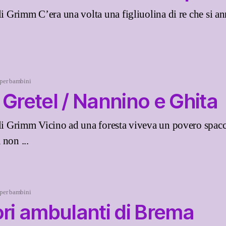
lli Grimm C’era una volta una figliuolina di re che si a
 per bambini
 Gretel / Nannino e Ghita
lli Grimm Vicino ad una foresta viveva un povero spac
 non ...
 per bambini
ori ambulanti di Brema