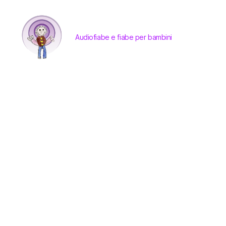
Audiofiabe e fiabe per bambini
Audiofiabe
e
fiabe
per
bambini