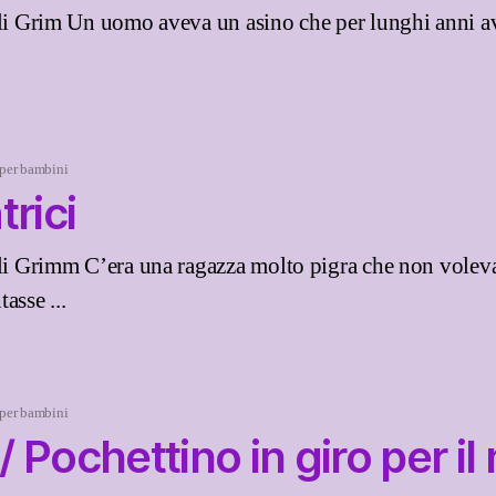
lli Grim Un uomo aveva un asino che per lunghi anni av
 per bambini
trici
lli Grimm C’era una ragazza molto pigra che non voleva 
asse ...
 per bambini
 / Pochettino in giro per i