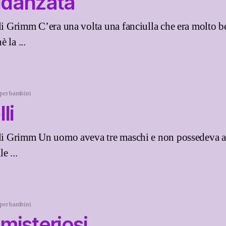
fidanzata
lli Grimm C’era una volta una fanciulla che era molto b
 la ...
 per bambini
lli
lli Grimm Un uomo aveva tre maschi e non possedeva alt
e ...
 per bambini
 misteriosi