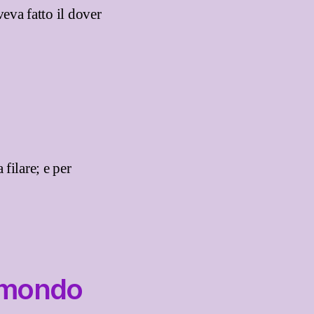
eva fatto il dover
filare; e per
l mondo