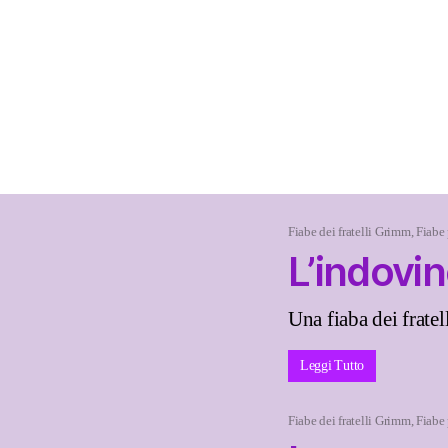
Fiabe dei fratelli Grimm
,
Fiabe
L’indovin
Una fiaba dei fratel
Leggi Tutto
Fiabe dei fratelli Grimm
,
Fiabe