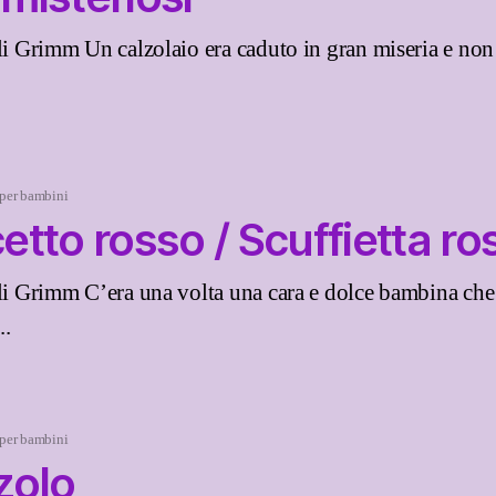
lli Grimm Un calzolaio era caduto in gran miseria e non
 per bambini
tto rosso / Scuffietta ro
lli Grimm C’era una volta una cara e dolce bambina che
..
 per bambini
zolo